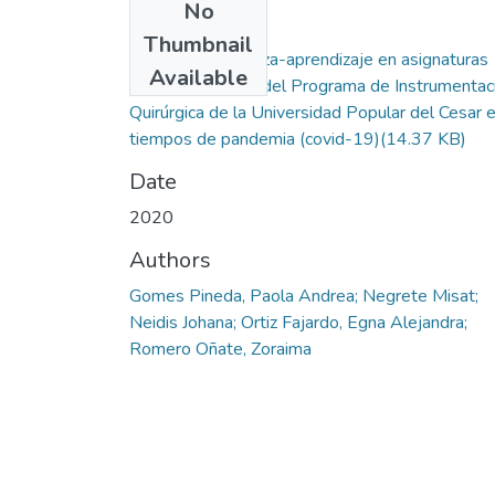
No
Files
Thumbnail
Proceso enseñanza-aprendizaje en asignaturas
Available
teórico-prácticas del Programa de Instrumentac
Quirúrgica de la Universidad Popular del Cesar 
tiempos de pandemia (covid-19)
(14.37 KB)
Date
2020
Authors
Gomes Pineda, Paola Andrea; Negrete Misat;
Neidis Johana; Ortiz Fajardo, Egna Alejandra;
Romero Oñate, Zoraima