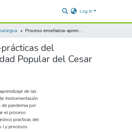
Log In
irúrgica.
Proceso enseñanza-aprendizaje en asignaturas teórico-prácticas del Programa de Instrumentación Quirúrgica de la Universidad Popular del Cesar en tiempos de pandemia (covid-19)
prácticas del
idad Popular del Cesar
aprendizaje de las
 de Instrumentación
os de pandemia por
ar el proceso
órico practicas del
s I y procesos