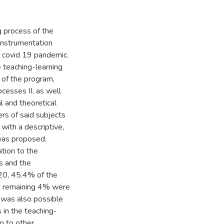
g process of the
 Instrumentation
e covid 19 pandemic.
 teaching-learning
 of the program,
ocesses II, as well
l and theoretical
rs of said subjects
with a descriptive,
 was proposed.
ation to the
s and the
20, 45.4% of the
e remaining 4% were
 was also possible
 in the teaching-
on to other