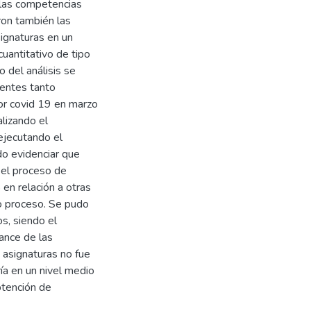
 las competencias
ron también las
ignaturas en un
uantitativo de tipo
o del análisis se
nentes tanto
por covid 19 en marzo
lizando el
ejecutando el
do evidenciar que
 el proceso de
en relación a otras
o proceso. Se pudo
s, siendo el
ance de las
 asignaturas no fue
ía en un nivel medio
btención de