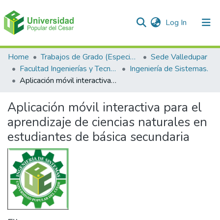
(current)
Log In
Communities & Collections
Home
Trabajos de Grado (Especializaciones y Pregrados)
Sede Valledupar
Facultad Ingenierías y Tecnologías
Ingeniería de Sistemas.
All of DSpace
Aplicación móvil interactiva para el aprendizaje de ciencias naturales en estudiantes de básica secundaria
Statistics
Aplicación móvil interactiva para el
aprendizaje de ciencias naturales en
estudiantes de básica secundaria