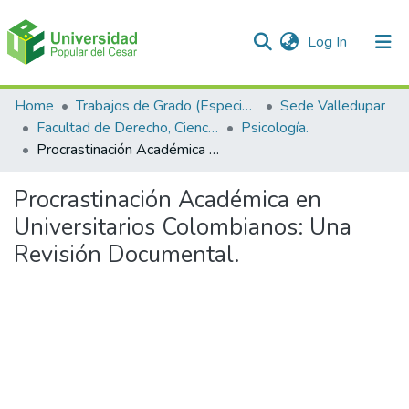
(current)
Log In
Communities & Collections
Home
Trabajos de Grado (Especializaciones y Pregrados)
Sede Valledupar
Facultad de Derecho, Ciencias Políticas y Sociales.
Psicología.
All of DSpace
Procrastinación Académica en Universitarios Colombianos: Una Revisión Documental.
Statistics
Procrastinación Académica en
Universitarios Colombianos: Una
Revisión Documental.