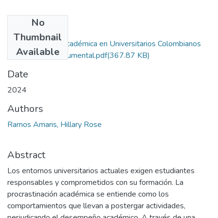
No
Files
Thumbnail
Procrastinación Académica en Universitarios Colombianos
Available
Una Revisión Documental.pdf
(367.87 KB)
Date
2024
Authors
Ramos Amaris, Hillary Rose
Abstract
Los entornos universitarios actuales exigen estudiantes
responsables y comprometidos con su formación. La
procrastinación académica se entiende como los
comportamientos que llevan a postergar actividades,
perjudicando el desempeño académico. A través de una