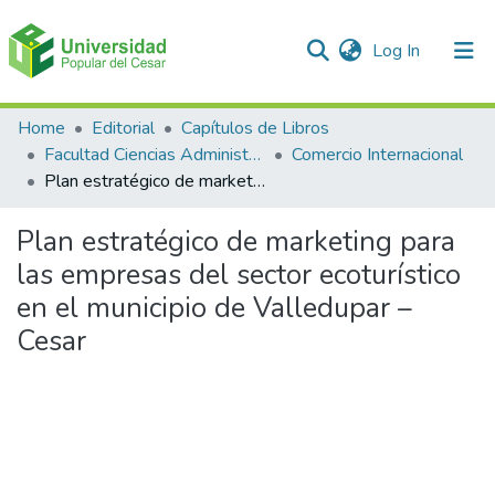
(current)
Log In
Communities & Collections
Home
Editorial
Capítulos de Libros
Facultad Ciencias Administrativas Contables y Económicas – Face
Comercio Internacional
All of DSpace
Plan estratégico de marketing para las empresas del sector ecoturístico en el municipio de Valledupar – Cesar
Statistics
Plan estratégico de marketing para
las empresas del sector ecoturístico
en el municipio de Valledupar –
Cesar