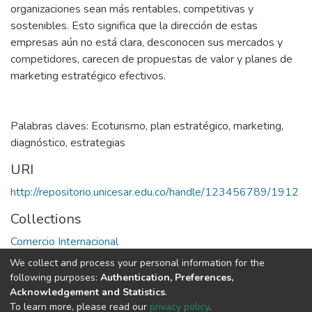
organizaciones sean más rentables, competitivas y
sostenibles. Esto significa que la dirección de estas
empresas aún no está clara, desconocen sus mercados y
competidores, carecen de propuestas de valor y planes de
marketing estratégico efectivos.
Palabras claves: Ecoturismo, plan estratégico, marketing,
diagnóstico, estrategias
URI
http://repositorio.unicesar.edu.co/handle/123456789/1912
Collections
Comercio Internacional
We collect and process your personal information for the
Full item page
following purposes:
Authentication, Preferences,
Acknowledgement and Statistics
.
To learn more, please read our
privacy policy
.