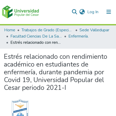
(current)
Log In
Communities & Collections
Home
Trabajos de Grado (Especializaciones y Pregrados)
Sede Valledupar
Facultad Ciencias De La Salud.
Enfermería.
All of DSpace
Estrés relacionado con rendimiento académico en estudiantes de enfermería, durante pandemia por Covid 19, Universidad Popular del Cesar periodo 2021-I
Statistics
Estrés relacionado con rendimiento
académico en estudiantes de
enfermería, durante pandemia por
Covid 19, Universidad Popular del
Cesar periodo 2021-I