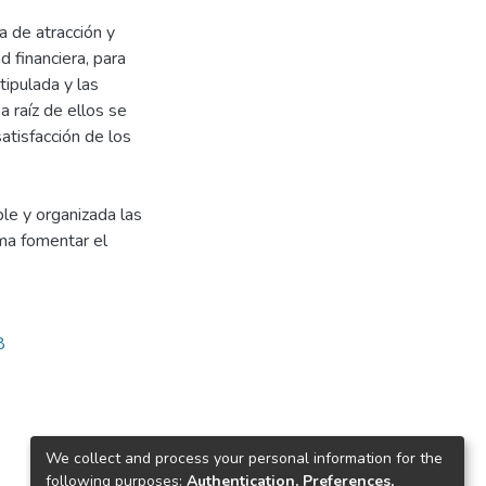
a de atracción y
d financiera, para
tipulada y las
a raíz de ellos se
atisfacción de los
ble y organizada las
ma fomentar el
8
We collect and process your personal information for the
following purposes:
Authentication, Preferences,