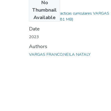
No
Files
Thumbnail
Informe final de practicas curriculares VARGAS
Available
NEILA (1).docx
(3.81 MB)
Date
2023
Authors
VARGAS FRANCO,NEILA NATALY