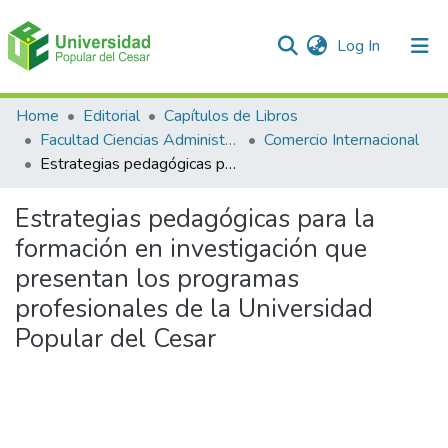
(current)
Log In
Communities & Collections
Home
Editorial
Capítulos de Libros
Facultad Ciencias Administrativas Contables y Económicas – Face
Comercio Internacional
All of DSpace
Estrategias pedagógicas para la formación en investigación que presentan los programas profesionales de la Universidad Popular del Cesar
Statistics
Estrategias pedagógicas para la
formación en investigación que
presentan los programas
profesionales de la Universidad
Popular del Cesar