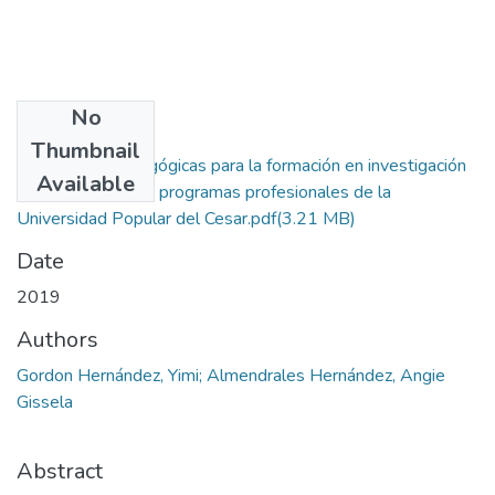
No
Files
Thumbnail
Estrategias pedagógicas para la formación en investigación
Available
que presentan los programas profesionales de la
Universidad Popular del Cesar.pdf
(3.21 MB)
Date
2019
Authors
Gordon Hernández, Yimi; Almendrales Hernández, Angie
Gissela
Abstract