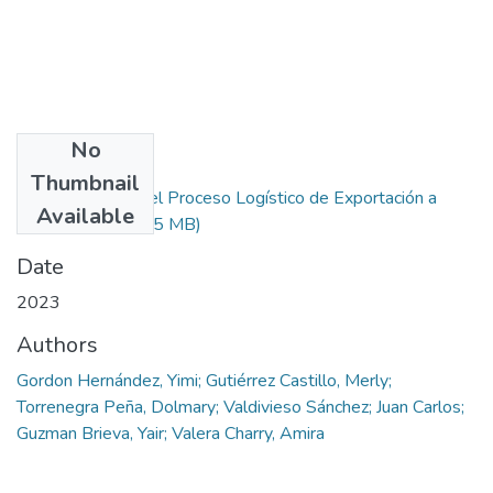
No
Files
Thumbnail
Estandarización del Proceso Logístico de Exportación a
Available
Empresas.pdf
(2.35 MB)
Date
2023
Authors
Gordon Hernández, Yimi; Gutiérrez Castillo, Merly;
Torrenegra Peña, Dolmary; Valdivieso Sánchez; Juan Carlos;
Guzman Brieva, Yair; Valera Charry, Amira