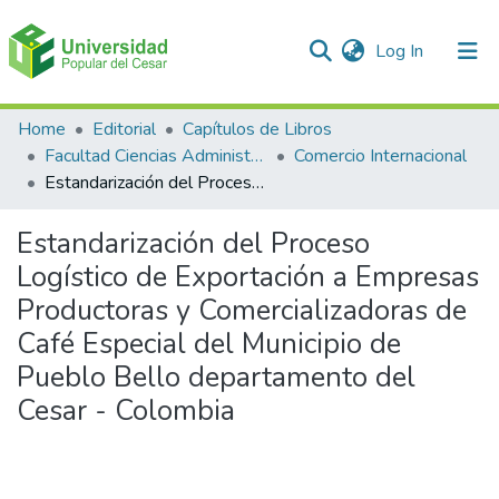
(current)
Log In
Communities & Collections
Home
Editorial
Capítulos de Libros
Facultad Ciencias Administrativas Contables y Económicas – Face
Comercio Internacional
All of DSpace
Estandarización del Proceso Logístico de Exportación a Empresas Productoras y Comercializadoras de Café Especial del Municipio de Pueblo Bello departamento del Cesar - Colombia
Statistics
Estandarización del Proceso
Logístico de Exportación a Empresas
Productoras y Comercializadoras de
Café Especial del Municipio de
Pueblo Bello departamento del
Cesar - Colombia