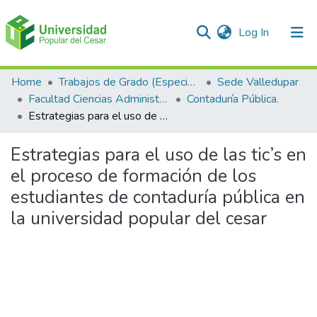
(current)
Log In
Communities & Collections
Home
Trabajos de Grado (Especializaciones y Pregrados)
Sede Valledupar
Facultad Ciencias Administrativas Contables y Económicas – Face
Contaduría Pública.
All of DSpace
Estrategias para el uso de las tic’s en el proceso de formación de los estudiantes de contaduría pública en la universidad popular del cesar
Statistics
Estrategias para el uso de las tic’s en
el proceso de formación de los
estudiantes de contaduría pública en
la universidad popular del cesar