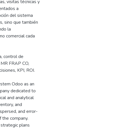
s, visitas técnicas y
ientados a
opción del sistema
s, sino que también
ndo la
rno comercial cada
, control de
al, MR FRAP CO,
cisiones, KPI, ROI.
system Odoo as an
mpany dedicated to
al and analytical
nventory, and
ispersed, and error-
of the company.
 strategic plans