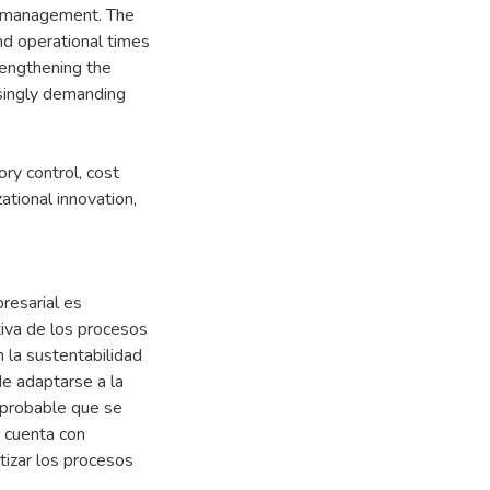
e management. The
nd operational times
rengthening the
asingly demanding
ry control, cost
ional innovation,
resarial es
tiva de los procesos
n la sustentabilidad
e adaptarse a la
 probable que se
a cuenta con
tizar los procesos