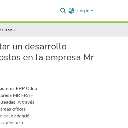
Log In
Implementación de un sistema ERP (Odoo) para fomentar un desarrollo innovador en los procesos de facturación, inventario y costos en la empresa Mr Frap
ar un desarrollo
 costos en la empresa Mr
l sistema ERP Odoo
 empresa MR FRAP
lteadas. A través
áreas críticas:
nicial evidenció
al afecta la