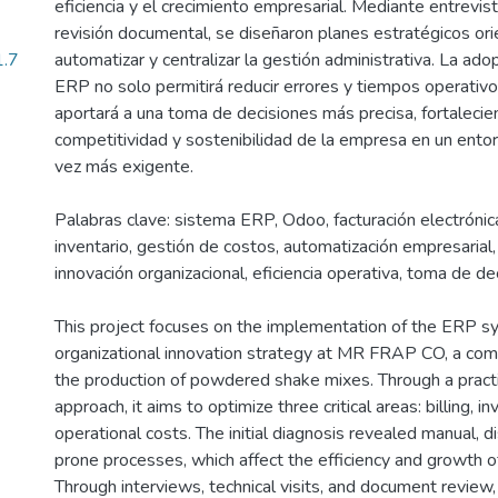
eficiencia y el crecimiento empresarial. Mediante entrevista
revisión documental, se diseñaron planes estratégicos or
1.7
automatizar y centralizar la gestión administrativa. La ad
ERP no solo permitirá reducir errores y tiempos operativo
aportará a una toma de decisiones más precisa, fortalecie
competitividad y sostenibilidad de la empresa en un ento
vez más exigente.
Palabras clave: sistema ERP, Odoo, facturación electrónica
inventario, gestión de costos, automatización empresari
innovación organizacional, eficiencia operativa, toma de de
This project focuses on the implementation of the ERP 
organizational innovation strategy at MR FRAP CO, a co
the production of powdered shake mixes. Through a practic
approach, it aims to optimize three critical areas: billing, i
operational costs. The initial diagnosis revealed manual, d
prone processes, which affect the efficiency and growth 
Through interviews, technical visits, and document review,