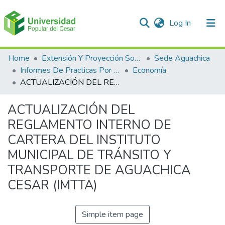
(current)
Log In
Communities & Collections
Home
Extensión Y Proyección Social
Sede Aguachica
Informes De Practicas Por Programas
Economía
All of DSpace
ACTUALIZACIÓN DEL REGLAMENTO INTERNO DE CARTERA DEL INSTITUTO MUNICIPAL DE TRÁNSITO Y TRANSPORTE DE AGUACHICA CESAR (IMTTA)
Statistics
ACTUALIZACIÓN DEL
REGLAMENTO INTERNO DE
CARTERA DEL INSTITUTO
MUNICIPAL DE TRÁNSITO Y
TRANSPORTE DE AGUACHICA
CESAR (IMTTA)
Simple item page