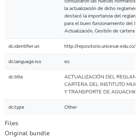
consultaron las nuevas normativas 
la actualización de dicho reglament
destacó la importancia del reglame
para el buen funcionamiento del IM
Actualización, Gestión de cartera 
dc.identifier.uri
http://repositorio.unicesar.edu.
dc.language.iso
es
dc.title
ACTUALIZACIÓN DEL REGLAME
CARTERA DEL INSTITUTO MUNI
Y TRANSPORTE DE AGUACHICA 
dc.type
Other
Files
Original bundle