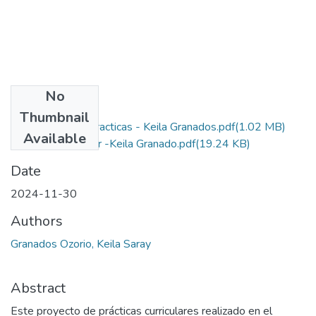
No
Files
Thumbnail
Informe final de practicas - Keila Granados.pdf
(1.02 MB)
Available
Derechos de autor -Keila Granado.pdf
(19.24 KB)
Date
2024-11-30
Authors
Granados Ozorio, Keila Saray
Abstract
Este proyecto de prácticas curriculares realizado en el