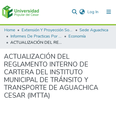
(current)
Log In
Communities & Collections
Home
Extensión Y Proyección Social
Sede Aguachica
Informes De Practicas Por Programas
Economía
All of DSpace
ACTUALIZACIÓN DEL REGLAMENTO INTERNO DE CARTERA DEL INSTITUTO MUNICIPAL DE TRÁNSITO Y TRANSPORTE DE AGUACHICA CESAR (IMTTA)
Statistics
ACTUALIZACIÓN DEL
REGLAMENTO INTERNO DE
CARTERA DEL INSTITUTO
MUNICIPAL DE TRÁNSITO Y
TRANSPORTE DE AGUACHICA
CESAR (IMTTA)