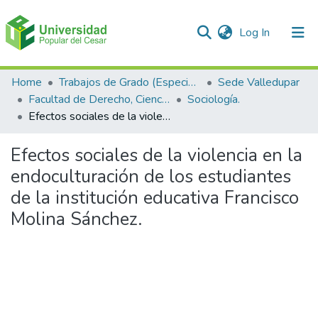
(current)
Log In
Communities & Collections
Home
Trabajos de Grado (Especializaciones y Pregrados)
Sede Valledupar
Facultad de Derecho, Ciencias Políticas y Sociales.
Sociología.
All of DSpace
Efectos sociales de la violencia en la endoculturación de los estudiantes de la institución educativa Francisco Molina Sánchez.
Statistics
Efectos sociales de la violencia en la
endoculturación de los estudiantes
de la institución educativa Francisco
Molina Sánchez.