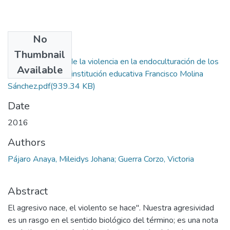
No
Files
Thumbnail
Efectos sociales de la violencia en la endoculturación de los
Available
estudiantes de la institución educativa Francisco Molina
Sánchez.pdf
(939.34 KB)
Date
2016
Authors
Pájaro Anaya, Mileidys Johana; Guerra Corzo, Victoria
Abstract
El agresivo nace, el violento se hace". Nuestra agresividad
es un rasgo en el sentido biológico del término; es una nota