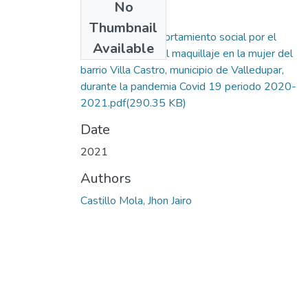
No
Files
Thumbnail
Análisis del comportamiento social por el
Available
consumo y uso del maquillaje en la mujer del
barrio Villa Castro, municipio de Valledupar,
durante la pandemia Covid 19 periodo 2020-
2021.pdf
(290.35 KB)
Date
2021
Authors
Castillo Mola, Jhon Jairo