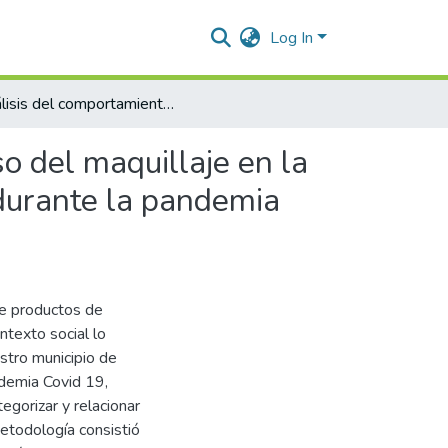
Log In
Análisis del comportamiento social por el consumo y uso del maquillaje en la mujer del barrio Villa Castro, municipio de Valledupar, durante la pandemia Covid 19 periodo 2020-2021
o del maquillaje en la
 durante la pandemia
de productos de
ntexto social lo
stro municipio de
demia Covid 19,
egorizar y relacionar
etodología consistió