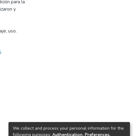
ción para la
izaron y
je, uso.
5
We collect and process your personal information for the
following purposes:
Authentication, Preferences,