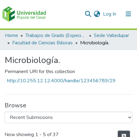
(current)
Log In
Communities & Collections
Home
Trabajos de Grado (Especializaciones y Pregrados)
Sede Valledupar
Facultad de Ciencias Básicas
Microbiología.
All of DSpace
Microbiología.
Statistics
Permanent URI for this collection
http://10.255.12.12:4000/handle/123456789/29
Browse
Recent Submissions
Now showing
1 - 5 of 37