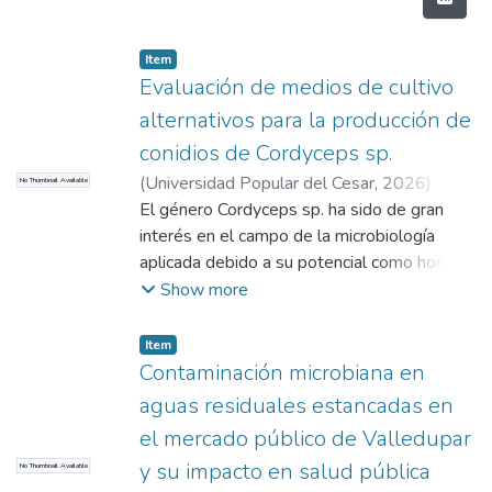
Item
Evaluación de medios de cultivo
alternativos para la producción de
conidios de Cordyceps sp.
(
Universidad Popular del Cesar,
2026
)
No Thumbnail Available
Tobias Orozco, Luz Sandys
El género Cordyceps sp. ha sido de gran
;
Torres Najera,
Maria Jose
interés en el campo de la microbiología
aplicada debido a su potencial como hongo
entomopatógeno capaz de invadir insectos
Show more
y producir gran variedad de metabolitos
bioactivos en la agricultura, farmacéutica y
Item
biotecnológica. En condiciones naturales, su
Contaminación microbiana en
ciclo biológico depende de la infección y
aguas residuales estancadas en
colonización de insectos hospedadores,
el mercado público de Valledupar
donde genera estructuras reproductivas
y su impacto en salud pública
No Thumbnail Available
como los conidios, fundamentales para su