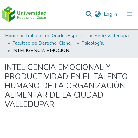
(current)
Log In
Communities & Collections
Home
Trabajos de Grado (Especializaciones y Pregrados)
Sede Valledupar
Facultad de Derecho, Ciencias Políticas y Sociales.
Psicología.
All of DSpace
INTELIGENCIA EMOCIONAL Y PRODUCTIVIDAD EN EL TALENTO HUMANO DE LA ORGANIZACIÓN ALIMENTAR DE LA CIUDAD VALLEDUPAR
Statistics
INTELIGENCIA EMOCIONAL Y
PRODUCTIVIDAD EN EL TALENTO
HUMANO DE LA ORGANIZACIÓN
ALIMENTAR DE LA CIUDAD
VALLEDUPAR