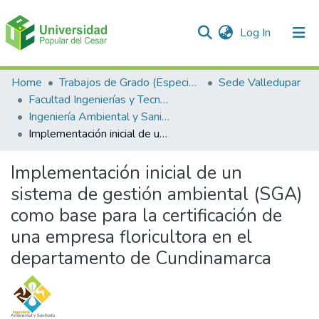
(current)
Log In
Communities & Collections
Home
Trabajos de Grado (Especializaciones y Pregrados)
Sede Valledupar
Facultad Ingenierías y Tecnologías
All of DSpace
Ingeniería Ambiental y Sanitaria.
Implementación inicial de un sistema de gestión ambiental (SGA) como base para la certificación de una empresa floricultora en el departamento de Cundinamarca
Statistics
Implementación inicial de un
sistema de gestión ambiental (SGA)
como base para la certificación de
una empresa floricultora en el
departamento de Cundinamarca