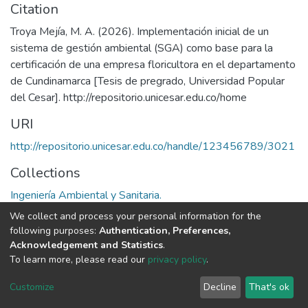
Citation
Troya Mejía, M. A. (2026). Implementación inicial de un
sistema de gestión ambiental (SGA) como base para la
certificación de una empresa floricultora en el departamento
de Cundinamarca [Tesis de pregrado, Universidad Popular
del Cesar]. http://repositorio.unicesar.edu.co/home
URI
http://repositorio.unicesar.edu.co/handle/123456789/3021
Collections
Ingeniería Ambiental y Sanitaria.
We collect and process your personal information for the
Full item page
following purposes:
Authentication, Preferences,
Acknowledgement and Statistics
.
To learn more, please read our
privacy policy
.
DSpace software
copyright © 2002-2026
LYRASIS
Cookie
Privacy
End User
Send
Customize
Decline
That's ok
settings
policy
Agreement
Feedback