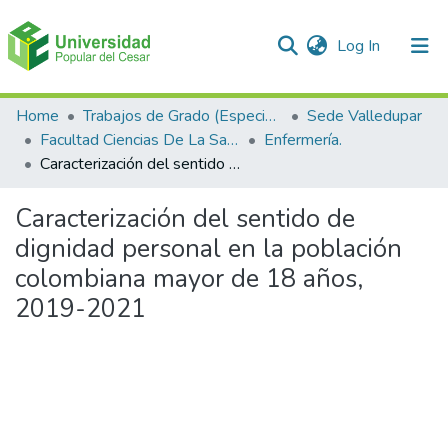
(current)
Log In
Communities & Collections
Home
Trabajos de Grado (Especializaciones y Pregrados)
Sede Valledupar
Facultad Ciencias De La Salud.
Enfermería.
All of DSpace
Caracterización del sentido de dignidad personal en la población colombiana mayor de 18 años, 2019-2021
Statistics
Caracterización del sentido de
dignidad personal en la población
colombiana mayor de 18 años,
2019-2021