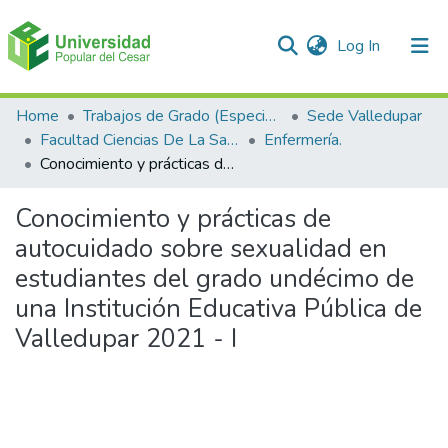
(current)
Log In
Communities & Collections
Home
Trabajos de Grado (Especializaciones y Pregrados)
Sede Valledupar
Facultad Ciencias De La Salud.
Enfermería.
All of DSpace
Conocimiento y prácticas de autocuidado sobre sexualidad en estudiantes del grado undécimo de una Institución Educativa Pública de Valledupar 2021 - I
Statistics
Conocimiento y prácticas de
autocuidado sobre sexualidad en
estudiantes del grado undécimo de
una Institución Educativa Pública de
Valledupar 2021 - I