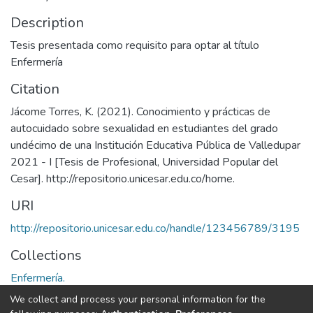
Description
Tesis presentada como requisito para optar al título
Enfermería
Citation
Jácome Torres, K. (2021). Conocimiento y prácticas de
autocuidado sobre sexualidad en estudiantes del grado
undécimo de una Institución Educativa Pública de Valledupar
2021 - I [Tesis de Profesional, Universidad Popular del
Cesar]. http://repositorio.unicesar.edu.co/home.
URI
http://repositorio.unicesar.edu.co/handle/123456789/3195
Collections
Enfermería.
We collect and process your personal information for the
Full item page