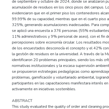
de septiembre y octubre de 2024, donde se analizaron pu
acumulación de residuos en los cinco pisos del campus. L
evidenciaron que en el primer piso los contenedores alca
99.99% de su capacidad, mientras que en el cuarto piso 
325%, generando acumulaciones inadecuadas. Para comple
se aplicó una encuesta a 376 personas (55% estudiante
11% administrativos y 9% personal de aseo), con el fin d
percepciones sobre economía circular. Los resultados mo
de los encuestados desconocía el concepto y el 42% cons
la gestión de residuos en la universidad. A través de la M
identificaron 20 problemas principales, siendo los más crít
normativas institucionales y la escasa supervisión ambient
se propusieron estrategias pedagógicas como aprendizaj
problemas, gamificación y voluntariado ambiental, logran
participantes en las capacitaciones manifestara interés en
activamente en iniciativas sostenibles.
ABSTRACT
This study evaluated the quality of order and cleaning pr