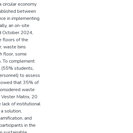
a circular economy
 published between
nce in implementing
ally, an on-site
nd October 2024,
e floors of the
r, waste bins
th floor, some
n. To complement
s (55% students,
ersonnel) to assess
 showed that 35% of
considered waste
e Vester Matrix, 20
lack of institutional
a solution,
amification, and
rticipants in the
in sustainable