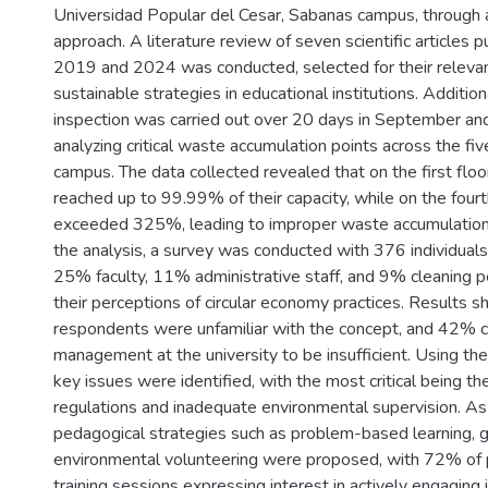
Universidad Popular del Cesar, Sabanas campus, through 
approach. A literature review of seven scientific articles
2019 and 2024 was conducted, selected for their releva
sustainable strategies in educational institutions. Addition
inspection was carried out over 20 days in September a
analyzing critical waste accumulation points across the fiv
campus. The data collected revealed that on the first floo
reached up to 99.99% of their capacity, while on the four
exceeded 325%, leading to improper waste accumulatio
the analysis, a survey was conducted with 376 individual
25% faculty, 11% administrative staff, and 9% cleaning p
their perceptions of circular economy practices. Results
respondents were unfamiliar with the concept, and 42% 
management at the university to be insufficient. Using th
key issues were identified, with the most critical being the 
regulations and inadequate environmental supervision. As 
pedagogical strategies such as problem-based learning, g
environmental volunteering were proposed, with 72% of pa
training sessions expressing interest in actively engaging 