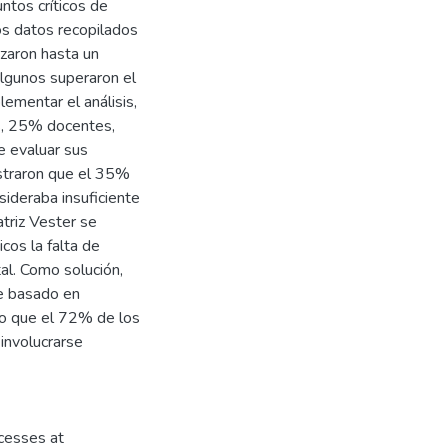
ntos críticos de
os datos recopilados
nzaron hasta un
algunos superaron el
mentar el análisis,
s, 25% docentes,
e evaluar sus
straron que el 35%
ideraba insuficiente
atriz Vester se
icos la falta de
al. Como solución,
e basado en
do que el 72% de los
 involucrarse
ocesses at