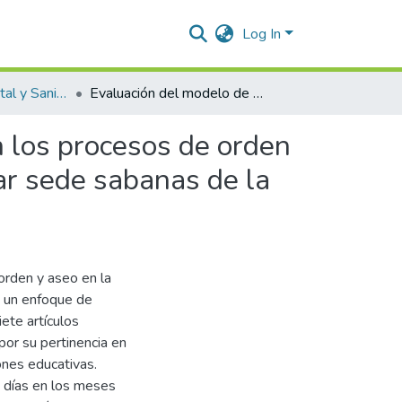
Log In
Ingeniería Ambiental y Sanitaria.
Evaluación del modelo de economía circular aplicado en los procesos de orden y aseo desarrollados en la universidad popular del cesar sede sabanas de la ciudad de valledupar .
n los procesos de orden
ar sede sabanas de la
orden y aseo en la
e un enfoque de
iete artículos
por su pertinencia en
ones educativas.
0 días en los meses