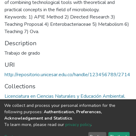
of combining technological tools with theoretical and
practical concepts in the field of microbiology.
Keywords: 1) APIE Method 2) Directed Research 3)
Teaching Proposal 4) Enterobacteriaceae 5) Metabolism 6)
Teaching 7) Ova.
Description
Trabajo de grado
URI
http://repositorio.unicesar.edu.co/handle/123456789/2714
Collections
Licenciatura en Ciencias Naturales y Educación Ambiental.
We collect and process your personal information for the
Full item page
following purposes:
Authentication, Preferences,
Acknowledgement and Statistics
.
To learn more, please read our
privacy policy
.
DSpace software
copyright © 2002-2026
LYRASIS
Cookie
Privacy
End User
Send