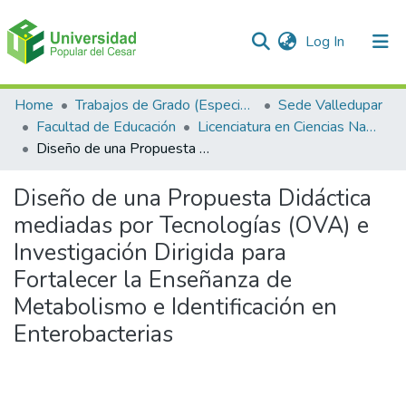
(current)
Log In
Communities & Collections
Home
Trabajos de Grado (Especializaciones y Pregrados)
Sede Valledupar
Facultad de Educación
Licenciatura en Ciencias Naturales y Educación Ambiental.
All of DSpace
Diseño de una Propuesta Didáctica mediadas por Tecnologías (OVA) e Investigación Dirigida para Fortalecer la Enseñanza de Metabolismo e Identificación en Enterobacterias
Statistics
Diseño de una Propuesta Didáctica
mediadas por Tecnologías (OVA) e
Investigación Dirigida para
Fortalecer la Enseñanza de
Metabolismo e Identificación en
Enterobacterias