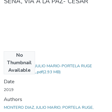
SENA, VIA A LA PAZ- CESAR
No
Files
Thumbnail
MONTERO DIAZ JULIO MARIO-PORTELA RUGE
Available
ALVARO LEONEL.pdf
(2.93 MB)
Date
2019
Authors
MONTERO DIAZ, JULIO MARIO; PORTELA RUGE,