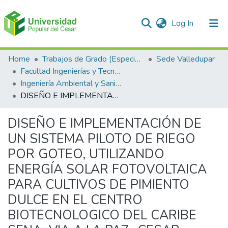
(current)
Log In
Communities & Collections
Home
Trabajos de Grado (Especializaciones y Pregrados)
Sede Valledupar
Facultad Ingenierías y Tecnologías
All of DSpace
Ingeniería Ambiental y Sanitaria.
DISEÑO E IMPLEMENTACIÓN DE UN SISTEMA PILOTO DE RIEGO POR GOTEO, UTILIZANDO ENERGÍA SOLAR FOTOVOLTAICA PARA CULTIVOS DE PIMIENTO DULCE EN EL CENTRO BIOTECNOLOGICO DEL CARIBE SENA, VIA A LA PAZ- CESAR
Statistics
DISEÑO E IMPLEMENTACIÓN DE
UN SISTEMA PILOTO DE RIEGO
POR GOTEO, UTILIZANDO
ENERGÍA SOLAR FOTOVOLTAICA
PARA CULTIVOS DE PIMIENTO
DULCE EN EL CENTRO
BIOTECNOLOGICO DEL CARIBE