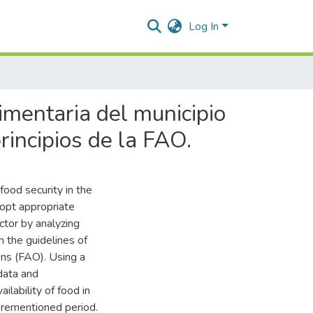
Log In
imentaria del municipio
incipios de la FAO.
food security in the
dopt appropriate
ctor by analyzing
 the guidelines of
ons (FAO). Using a
data and
ilability of food in
forementioned period.