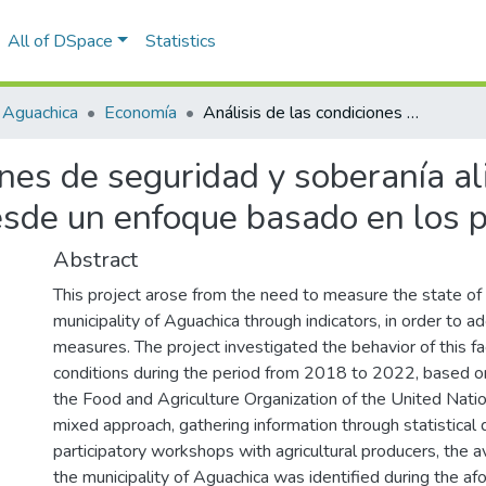
All of DSpace
Statistics
 Aguachica
Economía
Análisis de las condiciones de seguridad y soberanía alimentaria del municipio de Aguachica, Cesar, desde un enfoque basado en los principios de la FAO.
ones de seguridad y soberanía al
esde un enfoque basado en los pr
Abstract
This project arose from the need to measure the state of 
municipality of Aguachica through indicators, in order to a
measures. The project investigated the behavior of this fa
conditions during the period from 2018 to 2022, based on
the Food and Agriculture Organization of the United Nati
mixed approach, gathering information through statistical 
participatory workshops with agricultural producers, the ava
the municipality of Aguachica was identified during the a