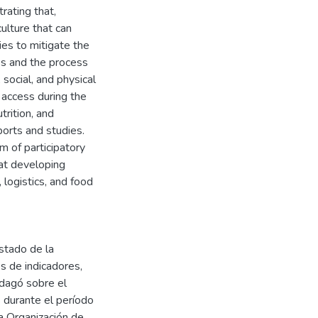
rating that,
culture that can
ies to mitigate the
ess and the process
social, and physical
d access during the
trition, and
ports and studies.
m of participatory
at developing
 logistics, and food
stado de la
s de indicadores,
ndagó sobre el
 durante el período
 Organización de