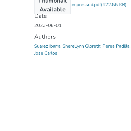
Thumbnail
TG-CP 2023-2_compressed.pdf
(422.88 KB)
Available
Date
2023-06-01
Authors
Suarez Ibarra, Sherellynn Gloreth; Perea Padilla,
Jose Carlos