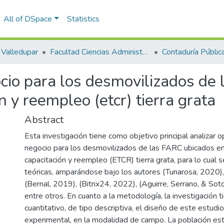
All of DSpace
Statistics
Valledupar
Facultad Ciencias Administrativas Contables y Económicas – Face
Contaduría Pública
io para los desmovilizados de l
ón y reempleo (etcr) tierra grata
Abstract
Esta investigación tiene como objetivo principal analizar 
negocio para los desmovilizados de las FARC ubicados en e
capacitación y reempleo (ETCR) tierra grata, para lo cual
teóricas, amparándose bajo los autores (Tunarosa, 2020),
(Bernal, 2019), (Bitrix24, 2022), (Aguirre, Serrano, & So
entre otros. En cuanto a la metodología, la investigación 
cuantitativo, de tipo descriptiva, el diseño de este estudio
experimental, en la modalidad de campo. La población est