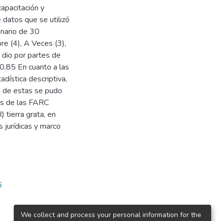
capacitación y
 datos que se utilizó
onario de 30
re (4), A Veces (3),
 dio por partes de
0,85 En cuanto a las
adística descriptiva,
io de estas se pudo
os de las FARC
 tierra grata, en
s jurídicas y marco
6
We collect and process your personal information for the