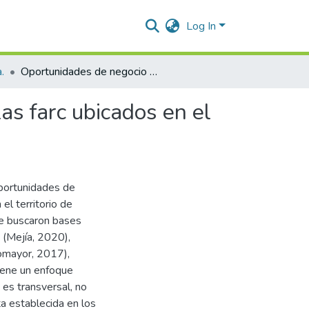
Log In
.
Oportunidades de negocio para los desmovilizados de las farc ubicados en el territorio de capacitación y reempleo (etcr) tierra grata
as farc ubicados en el
oportunidades de
l territorio de
 se buscaron bases
 (Mejía, 2020),
tomayor, 2017),
tiene un enfoque
 es transversal, no
a establecida en los