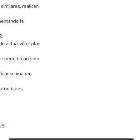
similares, realicen
mentando la
2.
o actualizó el plan
le permitió no solo
ficar su imagen
autoridades
718