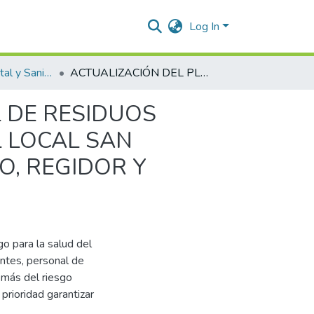
Log In
Ingeniería Ambiental y Sanitaria.
ACTUALIZACIÓN DEL PLAN DE GESTIÓN INTEGRAL DE RESIDUOS HOSPITALARIOS Y SIMILARES DE LA ESE HOSPITAL LOCAL SAN FERNANDO, SEDES MUNICIPIOS DE SAN FERNANDO, REGIDOR Y MARGARITA EN EL DEPARTAMENTO DE BOLIVAR
L DE RESIDUOS
L LOCAL SAN
O, REGIDOR Y
go para la salud del
antes, personal de
emás del riesgo
prioridad garantizar