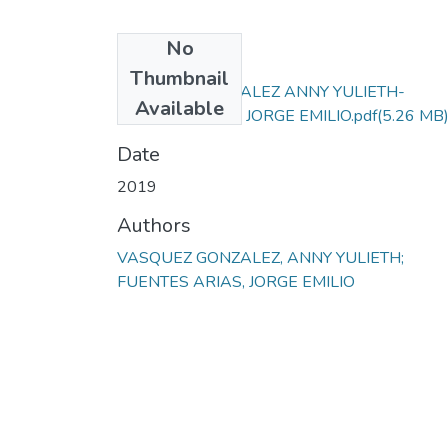
No
Files
Thumbnail
VASQUEZ GONZALEZ ANNY YULIETH-
Available
FUENTES ARIAS JORGE EMILIO.pdf
(5.26 MB
Date
2019
Authors
VASQUEZ GONZALEZ, ANNY YULIETH;
FUENTES ARIAS, JORGE EMILIO