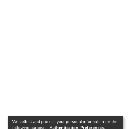
We collect and process your personal information for the
following purposes:
Authentication, Preferences,