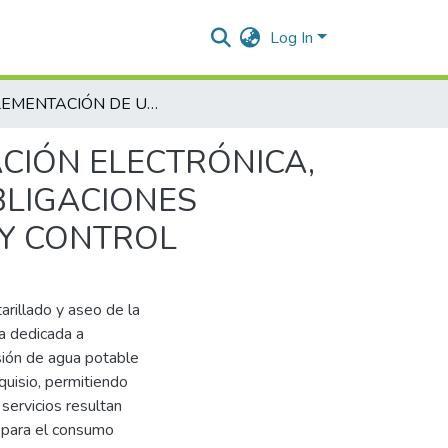
Log In
IMPLEMENTACIÓN DE UN SOFTWARE DE FACTURACIÓN ELECTRÓNICA, QUE PERMITA CUMPLIR A CABALIDAD CON LAS OBLIGACIONES LEGALES ANTE LOS ORGANISMOS DE VIGILANCIA Y CONTROL
CIÓN ELECTRÓNICA,
BLIGACIONES
 Y CONTROL
arillado y aseo de la
va dedicada a
isión de agua potable
quisio, permitiendo
 servicios resultan
a para el consumo