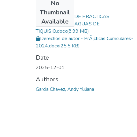
No
Files
Thumbnail
INFORME FINAL DE PRACTICAS
Available
CURRICULARES AGUAS DE
TIQUISIO.docx
(8.99 MB)
Derechos de autor - PrÃ¡cticas Curriculares-
2024.docx
(25.5 KB)
Date
2025-12-01
Authors
Garcia Chavez, Andy Yuliana