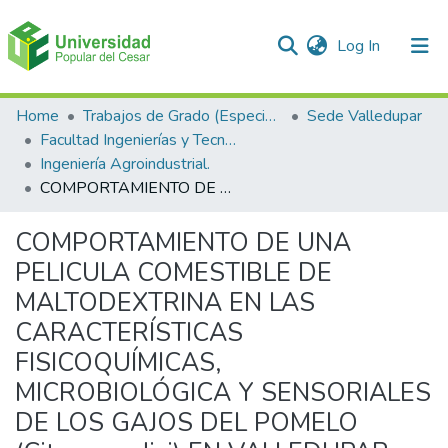
(current)
Log In
Communities & Collections
Home
Trabajos de Grado (Especializaciones y Pregrados)
Sede Valledupar
Facultad Ingenierías y Tecnologías
All of DSpace
Ingeniería Agroindustrial.
COMPORTAMIENTO DE UNA PELICULA COMESTIBLE DE MALTODEXTRINA EN LAS CARACTERÍSTICAS FISICOQUÍMICAS, MICROBIOLÓGICA Y SENSORIALES DE LOS GAJOS DEL POMELO (Citrus pardisi) EN VALLEDUPAR.
Statistics
COMPORTAMIENTO DE UNA
PELICULA COMESTIBLE DE
MALTODEXTRINA EN LAS
CARACTERÍSTICAS
FISICOQUÍMICAS,
MICROBIOLÓGICA Y SENSORIALES
DE LOS GAJOS DEL POMELO