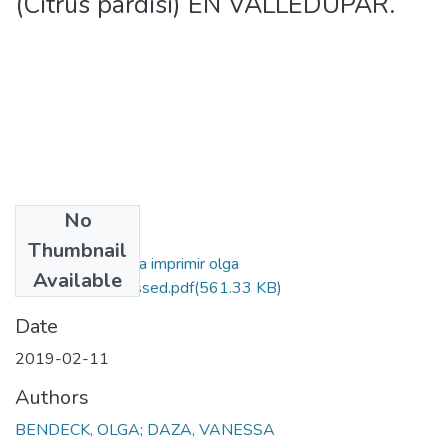
(Citrus pardisi) EN VALLEDUPAR.
No
Files
Thumbnail
proyecto final-para imprimir olga
Available
bendeck_compressed.pdf
(561.33 KB)
Date
2019-02-11
Authors
BENDECK, OLGA; DAZA, VANESSA