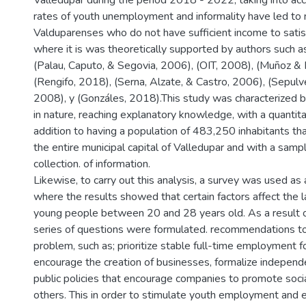
Valledupar during the period 2018 - 2022, taking into ac
rates of youth unemployment and informality have led t
Valduparenses who do not have sufficient income to satisf
where it is was theoretically supported by authors such as
(Palau, Caputo, & Segovia, 2006), (OIT, 2008), (Muñoz &
(Rengifo, 2018), (Serna, Alzate, & Castro, 2006), (Sepulv
2008), y (Gonzáles, 2018).This study was characterized b
in nature, reaching explanatory knowledge, with a quantita
addition to having a population of 483,250 inhabitants th
the entire municipal capital of Valledupar and with a samp
collection. of information.
Likewise, to carry out this analysis, a survey was used as 
where the results showed that certain factors affect the l
young people between 20 and 28 years old. As a result of
series of questions were formulated. recommendations to
problem, such as; prioritize stable full-time employment 
encourage the creation of businesses, formalize independ
public policies that encourage companies to promote socia
others. This in order to stimulate youth employment and 