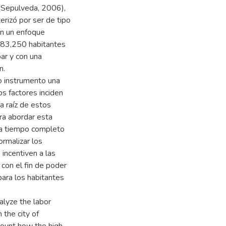
 (Sepulveda, 2006),
erizó por ser de tipo
on un enfoque
483,250 habitantes
ar y con una
n.
mo instrumento una
s factores inciden
a raíz de estos
ra abordar esta
e a tiempo completo
ormalizar los
 incentiven a las
 con el fin de poder
para los habitantes
lyze the labor
the city of