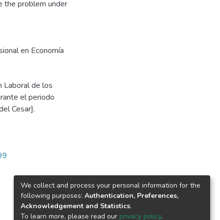
te the problem under
esional en Economía
n Laboral de los
rante el periodo
el Cesar].
899
We collect and process your personal information for the
following purposes:
Authentication, Preferences,
Acknowledgement and Statistics
.
To learn more, please read our
privacy policy
.