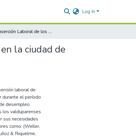
Log In
La Inserción Laboral de los Jóvenes entre 20 y 28 años en la ciudad de Valledupar durante el periodo 2018 - 2022
 en la ciudad de
serción laboral de
r durante el período
s de desempleo
ás los valduparenses
er sus necesidades
ores como: (Weller,
Muñoz & Riquelme,