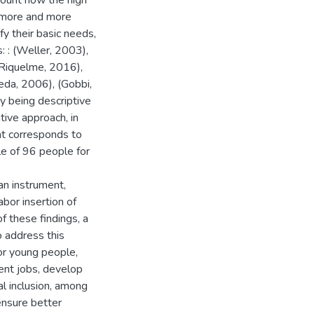
count how the high
o more and more
y their basic needs,
: : (Weller, 2003),
 Riquelme, 2016),
eda, 2006), (Gobbi,
y being descriptive
tive approach, in
at corresponds to
le of 96 people for
an instrument,
abor insertion of
 these findings, a
 address this
for young people,
ent jobs, develop
l inclusion, among
ensure better