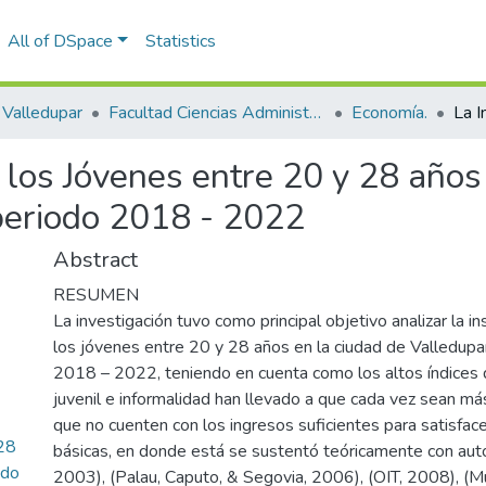
All of DSpace
Statistics
Valledupar
Facultad Ciencias Administrativas Contables y Económicas – Face
Economía.
 los Jóvenes entre 20 y 28 años
periodo 2018 - 2022
Abstract
RESUMEN
La investigación tuvo como principal objetivo analizar la in
los jóvenes entre 20 y 28 años en la ciudad de Valledupa
2018 – 2022, teniendo en cuenta como los altos índice
juvenil e informalidad han llevado a que cada vez sean m
que no cuenten con los ingresos suficientes para satisfac
 28
básicas, en donde está se sustentó teóricamente con aut
odo
2003), (Palau, Caputo, & Segovia, 2006), (OIT, 2008), (