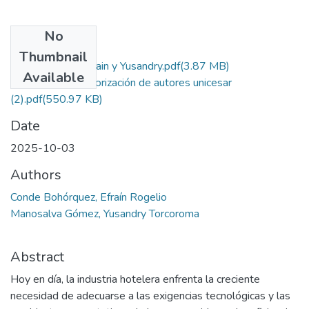
No
Files
Thumbnail
Proyecto Final Efrain y Yusandry.pdf
(3.87 MB)
Available
2. Licencia y autorización de autores unicesar
(2).pdf
(550.97 KB)
Date
2025-10-03
Authors
Conde Bohórquez, Efraín Rogelio
Manosalva Gómez, Yusandry Torcoroma
Abstract
Hoy en día, la industria hotelera enfrenta la creciente
necesidad de adecuarse a las exigencias tecnológicas y las