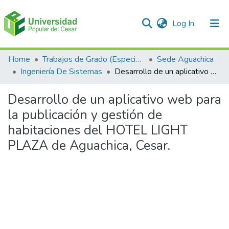
(current)
Log In
Communities & Collections
Home
Trabajos de Grado (Especializaciones y Pregrados)
Sede Aguachica
Ingeniería De Sistemas
Desarrollo de un aplicativo web para la publicación y gestión de habitaciones del HOTEL LIGHT PLAZA de Aguachica, Cesar.
All of DSpace
Desarrollo de un aplicativo web para
Statistics
la publicación y gestión de
habitaciones del HOTEL LIGHT
PLAZA de Aguachica, Cesar.