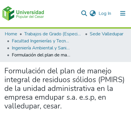
(current)
Log In
Communities & Collections
Home
Trabajos de Grado (Especializaciones y Pregrados)
Sede Valledupar
Facultad Ingenierías y Tecnologías
All of DSpace
Ingeniería Ambiental y Sanitaria.
Formulación del plan de manejo integral de residuos sólidos (PMIRS) de la unidad administrativa en la empresa emdupar s.a. e.s.p, en valledupar, cesar.
Statistics
Formulación del plan de manejo
integral de residuos sólidos (PMIRS)
de la unidad administrativa en la
empresa emdupar s.a. e.s.p, en
valledupar, cesar.