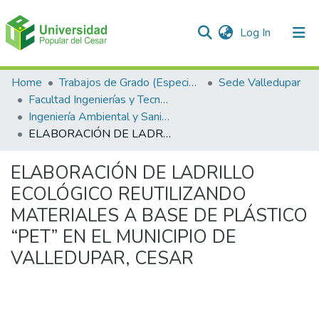
(current)
Log In
Communities & Collections
Home
Trabajos de Grado (Especializaciones y Pregrados)
Sede Valledupar
Facultad Ingenierías y Tecnologías
All of DSpace
Ingeniería Ambiental y Sanitaria.
ELABORACIÓN DE LADRILLO ECOLÓGICO REUTILIZANDO MATERIALES A BASE DE PLÁSTICO “PET” EN EL MUNICIPIO DE VALLEDUPAR, CESAR
Statistics
ELABORACIÓN DE LADRILLO
ECOLÓGICO REUTILIZANDO
MATERIALES A BASE DE PLÁSTICO
“PET” EN EL MUNICIPIO DE
VALLEDUPAR, CESAR