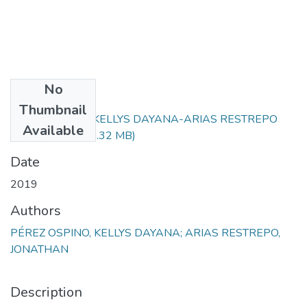
No
Files
Thumbnail
PÉREZ OSPINO KELLYS DAYANA-ARIAS RESTREPO
Available
JONATHAN.pdf
(2.32 MB)
Date
2019
Authors
PÉREZ OSPINO, KELLYS DAYANA; ARIAS RESTREPO,
JONATHAN
Description