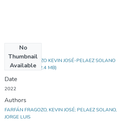
No
Files
Thumbnail
FARFÁN FRAGOZO KEVIN JOSÉ-PELAEZ SOLANO
Available
JORGE LUIS.pdf
(2.4 MB)
Date
2022
Authors
FARFÁN FRAGOZO, KEVIN JOSÉ; PELAEZ SOLANO,
JORGE LUIS