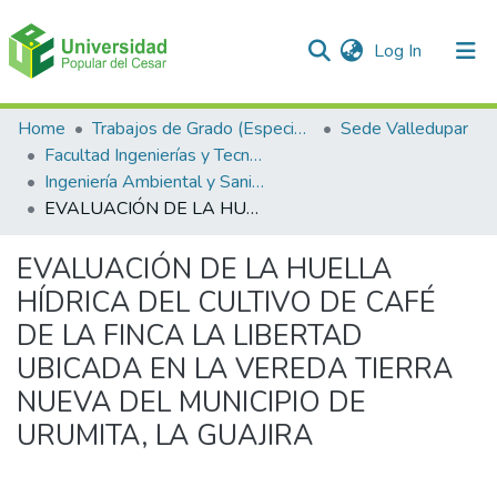
(current)
Log In
Communities & Collections
Home
Trabajos de Grado (Especializaciones y Pregrados)
Sede Valledupar
Facultad Ingenierías y Tecnologías
All of DSpace
Ingeniería Ambiental y Sanitaria.
EVALUACIÓN DE LA HUELLA HÍDRICA DEL CULTIVO DE CAFÉ DE LA FINCA LA LIBERTAD UBICADA EN LA VEREDA TIERRA NUEVA DEL MUNICIPIO DE URUMITA, LA GUAJIRA
Statistics
EVALUACIÓN DE LA HUELLA
HÍDRICA DEL CULTIVO DE CAFÉ
DE LA FINCA LA LIBERTAD
UBICADA EN LA VEREDA TIERRA
NUEVA DEL MUNICIPIO DE
URUMITA, LA GUAJIRA