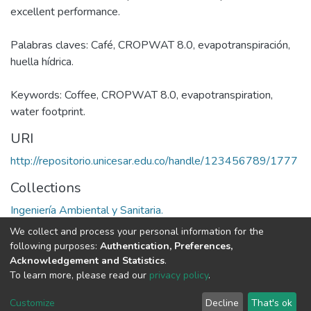
excellent performance.
Palabras claves: Café, CROPWAT 8.0, evapotranspiración,
huella hídrica.
Keywords: Coffee, CROPWAT 8.0, evapotranspiration,
water footprint.
URI
http://repositorio.unicesar.edu.co/handle/123456789/1777
Collections
Ingeniería Ambiental y Sanitaria.
We collect and process your personal information for the
Full item page
following purposes:
Authentication, Preferences,
Acknowledgement and Statistics
.
To learn more, please read our
privacy policy
.
DSpace software
copyright © 2002-2026
LYRASIS
Cookie
Privacy
End User
Send
Customize
Decline
That's ok