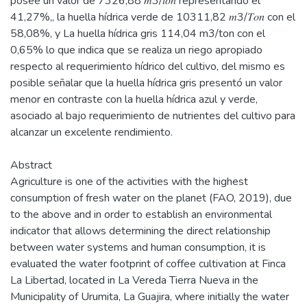
posee un valor de 7326,88 𝑚3/𝑡𝑜𝑛 representando el
41,27%,, la huella hídrica verde de 10311,82 𝑚3/𝑇𝑜𝑛 con el
58,08%, y La huella hídrica gris 114,04 m3/ton con el
0,65% lo que indica que se realiza un riego apropiado
respecto al requerimiento hídrico del cultivo, del mismo es
posible señalar que la huella hídrica gris presentó un valor
menor en contraste con la huella hídrica azul y verde,
asociado al bajo requerimiento de nutrientes del cultivo para
alcanzar un excelente rendimiento.
Abstract
Agriculture is one of the activities with the highest
consumption of fresh water on the planet (FAO, 2019), due
to the above and in order to establish an environmental
indicator that allows determining the direct relationship
between water systems and human consumption, it is
evaluated the water footprint of coffee cultivation at Finca
La Libertad, located in La Vereda Tierra Nueva in the
Municipality of Urumita, La Guajira, where initially the water