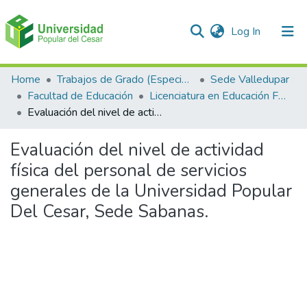
(current)
Log In
Communities & Collections
Home
Trabajos de Grado (Especializaciones y Pregrados)
Sede Valledupar
Facultad de Educación
Licenciatura en Educación Física, Recreación y Deportes.
All of DSpace
Evaluación del nivel de actividad física del personal de servicios generales de la Universidad Popular Del Cesar, Sede Sabanas.
Statistics
Evaluación del nivel de actividad
física del personal de servicios
generales de la Universidad Popular
Del Cesar, Sede Sabanas.