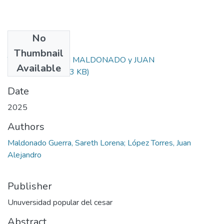
No
Files
Thumbnail
TGF-35-SARETH MALDONADO y JUAN
Available
LÓPEZ.pdf
(751.13 KB)
Date
2025
Authors
Maldonado Guerra, Sareth Lorena; López Torres, Juan
Alejandro
Publisher
Unuversidad popular del cesar
Abstract