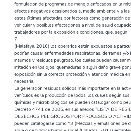
formulación de programas de manejo enfocados en la miti
efectos negativos ocasionados al medio ambiente y a las
estas últimas afectadas por factores como generación de r
vehicular y posibles afectaciones a nivel de salud ocupaci
trabajadores por la exposición a condiciones, que, según
7
(Malafaya, 2016) los operarios están expuestos a partícu
podrían causar enfermedades respiratorias, derrames y/o 
insumos y residuos peligroso, los cuales pueden causar 
irritación en los ojos, quemaduras o algún daño grave por 
exposición sin la correcta protección y atención médica en
necesaria.
La generación residuos sólidos más importante en la acti
vehículos es la producción de lodos, los cuales según sus 
químicas y microbiológicos se pueden catalogar como peli
Decreto 4741 de 2005, en sus anexos “LISTA DE RES
DESECHOS PELIGROSOS POR PROCESOS O ACTIVIDAD
pueden catalogarse como Y9 (Mezclas y emulsiones de d
agua o de hidrocarburos y agua) (Collazos, 2017) estable