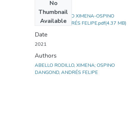
No
Files
Thumbnail
ABELLO RODILLO XIMENA-OSPINO
Available
DANGOND ANDRÉS FELIPE.pdf
(4.37 MB)
Date
2021
Authors
ABELLO RODILLO, XIMENA; OSPINO
DANGOND, ANDRÉS FELIPE