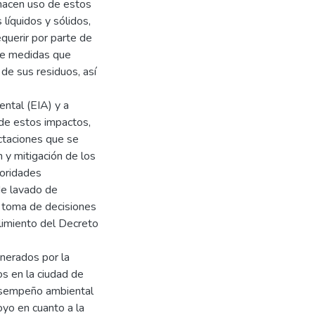
 hacen uso de estos
líquidos y sólidos,
querir por parte de
de medidas que
de sus residuos, así
ntal (EIA) y a
 de estos impactos,
ectaciones que se
n y mitigación de los
toridades
de lavado de
y toma de decisiones
imiento del Decreto
enerados por la
os en la ciudad de
desempeño ambiental
oyo en cuanto a la