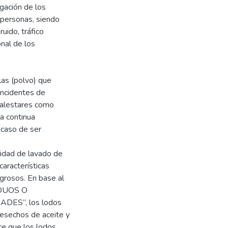
gación de los
 personas, siendo
uido, tráfico
onal de los
las (polvo) que
incidentes de
malestares como
la continua
 caso de ser
vidad de lavado de
características
grosos. En base al
IDUOS O
ES”, los lodos
esechos de aceite y
ce que los lodos