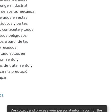
rigen industrial
 de aceite, mecánica
nerados en estas
lásticos y partes
 con aceite y lodos.
iduos peligrosos
s a partir de las
 residuos.
stado actual en
guimiento y
 de tratamiento y
ara la prestación
upar.
521
We collect and process your personal information for the