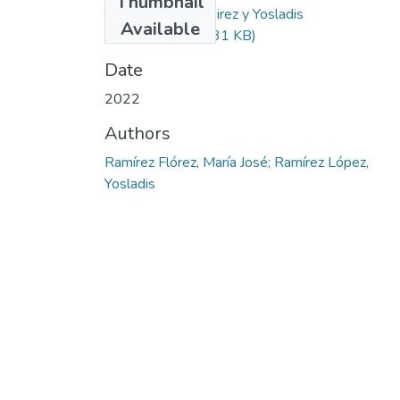
Thumbnail
Tesis Maria J. Ramirez y Yosladis
Available
Ramirez.pdf
(887.31 KB)
Date
2022
Authors
Ramírez Flórez, María José; Ramírez López,
Yosladis