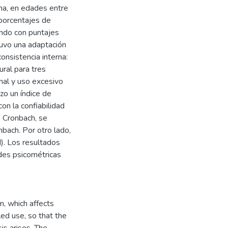
ina, en edades entre
 porcentajes de
endo con puntajes
tuvo una adaptación
consistencia interna:
ural para tres
nal y uso excesivo
zo un índice de
n la confiabilidad
e Cronbach, se
nbach. Por otro lado,
). Los resultados
des psicométricas
, which affects
led use, so that the