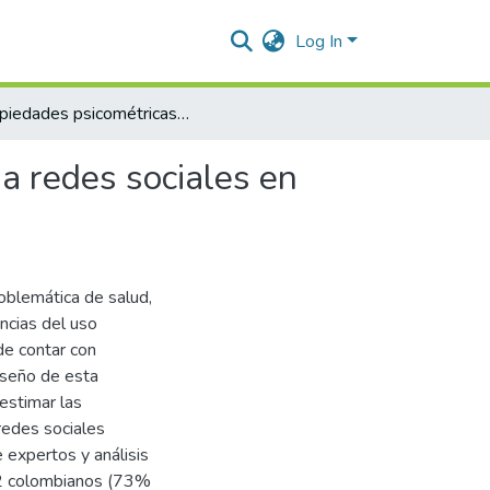
Log In
Propiedades psicométricas del cuestionario de adicción a redes sociales en una muestra colombiana
 a redes sociales en
oblemática de salud,
ncias del uso
de contar con
iseño de esta
 estimar las
redes sociales
 expertos y análisis
92 colombianos (73%