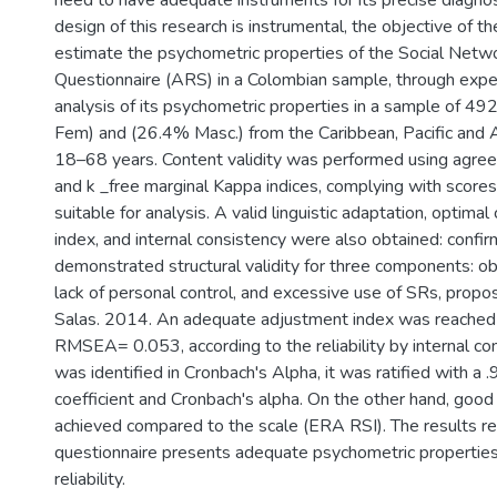
need to have adequate instruments for its precise diagnos
design of this research is instrumental, the objective of th
estimate the psychometric properties of the Social Netw
Questionnaire (ARS) in a Colombian sample, through expe
analysis of its psychometric properties in a sample of 
Fem) and (26.4% Masc.) from the Caribbean, Pacific and 
18–68 years. Content validity was performed using agr
and k _free marginal Kappa indices, complying with scores
suitable for analysis. A valid linguistic adaptation, optimal
index, and internal consistency were also obtained: confirm
demonstrated structural validity for three components: o
lack of personal control, and excessive use of SRs, propo
Salas. 2014. An adequate adjustment index was reached
RMSEA= 0.053, according to the reliability by internal co
was identified in Cronbach's Alpha, it was ratified with a
coefficient and Cronbach's alpha. On the other hand, good
achieved compared to the scale (ERA RSI). The results re
questionnaire presents adequate psychometric properties 
reliability.