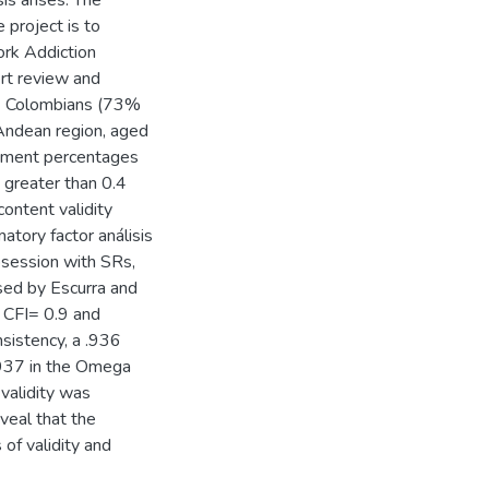
is arises. The
e project is to
ork Addiction
rt review and
492 Colombians (73%
Andean region, aged
eement percentages
 greater than 0.4
 content validity
atory factor análisis
bsession with SRs,
sed by Escurra and
 CFI= 0.9 and
nsistency, a .936
 .937 in the Omega
 validity was
veal that the
of validity and