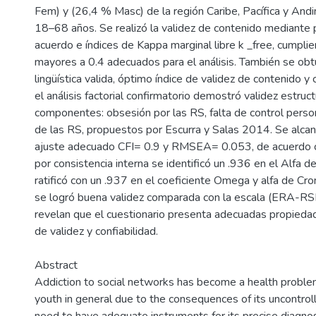
Fem) y (26,4 % Masc) de la región Caribe, Pacífica y And
18–68 años. Se realizó la validez de contenido mediante
acuerdo e índices de Kappa marginal libre k _free, cumpli
mayores a 0.4 adecuados para el análisis. También se ob
lingüística valida, óptimo índice de validez de contenido y 
el análisis factorial confirmatorio demostró validez estruct
componentes: obsesión por las RS, falta de control perso
de las RS, propuestos por Escurra y Salas 2014. Se alcan
ajuste adecuado CFI= 0.9 y RMSEA= 0.053, de acuerdo co
por consistencia interna se identificó un .936 en el Alfa d
ratificó con un .937 en el coeficiente Omega y alfa de Cro
se logró buena validez comparada con la escala (ERA-RSI
revelan que el cuestionario presenta adecuadas propieda
de validez y confiabilidad.
Abstract
Addiction to social networks has become a health problem
youth in general due to the consequences of its uncontrol