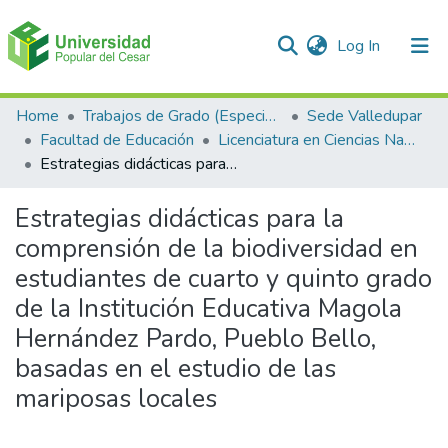
(current)
Log In
Communities & Collections
Home
Trabajos de Grado (Especializaciones y Pregrados)
Sede Valledupar
Facultad de Educación
Licenciatura en Ciencias Naturales y Educación Ambiental.
All of DSpace
Estrategias didácticas para la comprensión de la biodiversidad en estudiantes de cuarto y quinto grado de la Institución Educativa Magola Hernández Pardo, Pueblo Bello, basadas en el estudio de las mariposas locales
Statistics
Estrategias didácticas para la
comprensión de la biodiversidad en
estudiantes de cuarto y quinto grado
de la Institución Educativa Magola
Hernández Pardo, Pueblo Bello,
basadas en el estudio de las
mariposas locales