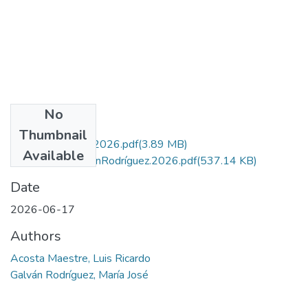
No
Files
Thumbnail
GalvanRodríguez.2026.pdf
(3.89 MB)
Available
AutorizaciónGalvanRodríguez.2026.pdf
(537.14 KB)
Date
2026-06-17
Authors
Acosta Maestre, Luis Ricardo
Galván Rodríguez, María José