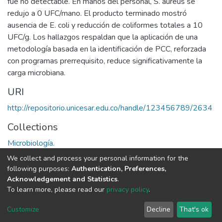
fue no detectable. En manos del personal, S. aureus se
redujo a 0 UFC/mano. El producto terminado mostró
ausencia de E. coli y reducción de coliformes totales a 10
UFC/g. Los hallazgos respaldan que la aplicación de una
metodología basada en la identificación de PCC, reforzada
con programas prerrequisito, reduce significativamente la
carga microbiana.
URI
http://repositorio.unicesar.edu.co/handle/123456789/2634
Collections
Microbiología.
We collect and process your personal information for the
Full item page
following purposes:
Authentication, Preferences,
Acknowledgement and Statistics
.
To learn more, please read our
privacy policy
.
DSpace software
copyright © 2002-2026
LYRASIS
Cookie
Privacy
End User
Send
Customize
Decline
That's ok
settings
policy
Agreement
Feedback