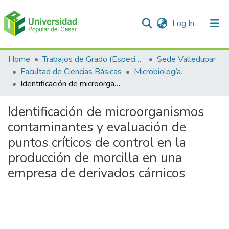
(current)
Log In
Communities & Collections
Home
Trabajos de Grado (Especializaciones y Pregrados)
Sede Valledupar
Facultad de Ciencias Básicas
Microbiología.
All of DSpace
Identificación de microorganismos contaminantes y evaluación de puntos críticos de control en la producción de morcilla en una empresa de derivados cárnicos
Statistics
Identificación de microorganismos
contaminantes y evaluación de
puntos críticos de control en la
producción de morcilla en una
empresa de derivados cárnicos