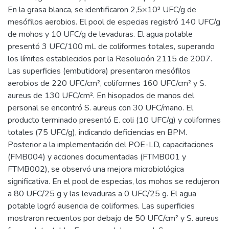
En la grasa blanca, se identificaron 2,5×10³ UFC/g de
mesófilos aerobios. El pool de especias registró 140 UFC/g
de mohos y 10 UFC/g de levaduras. El agua potable
presentó 3 UFC/100 mL de coliformes totales, superando
los límites establecidos por la Resolución 2115 de 2007.
Las superficies (embutidora) presentaron mesófilos
aerobios de 220 UFC/cm², coliformes 160 UFC/cm² y S.
aureus de 130 UFC/cm². En hisopados de manos del
personal se encontró S. aureus con 30 UFC/mano. El
producto terminado presentó E. coli (10 UFC/g) y coliformes
totales (75 UFC/g), indicando deficiencias en BPM.
Posterior a la implementación del POE-LD, capacitaciones
(FMB004) y acciones documentadas (FTMB001 y
FTMB002), se observó una mejora microbiológica
significativa. En el pool de especias, los mohos se redujeron
a 80 UFC/25 g y las levaduras a 0 UFC/25 g. El agua
potable logró ausencia de coliformes. Las superficies
mostraron recuentos por debajo de 50 UFC/cm² y S. aureus