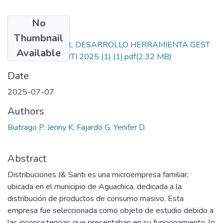
No
Files
Thumbnail
PROYECTO FINAL DESARROLLO HERRAMIENTA GEST
Available
FIN OPER J&SANTI 2025 (1) (1).pdf
(2.32 MB)
Date
2025-07-07
Authors
Buitrago P, Jenny K; Fajardo G, Yenifer D.
Abstract
Distribuciones J& Santi es una microempresa familiar,
ubicada en el municipio de Aguachica, dedicada a la
distribución de productos de consumo masivo. Esta
empresa fue seleccionada como objeto de estudio debido a
las inconsistencias que presentaban en su funcionamiento, lo