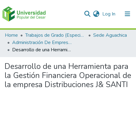
(current)
Log In
Communities & Collections
Home
Trabajos de Grado (Especializaciones y Pregrados)
Sede Aguachica
Administración De Empresas
All of DSpace
Desarrollo de una Herramienta para la Gestión Financiera Operacional de la empresa Distribuciones J& SANTI
Statistics
Desarrollo de una Herramienta para
la Gestión Financiera Operacional de
la empresa Distribuciones J& SANTI