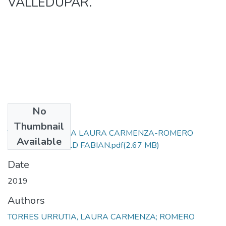
VALLEDUPAR.
No
Files
Thumbnail
TORRES URRUTIA LAURA CARMENZA-ROMERO
Available
ARRIETA RONALD FABIAN.pdf
(2.67 MB)
Date
2019
Authors
TORRES URRUTIA, LAURA CARMENZA; ROMERO