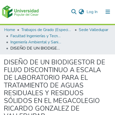
(current)
Log In
Communities & Collections
Home
Trabajos de Grado (Especializaciones y Pregrados)
Sede Valledupar
Facultad Ingenierías y Tecnologías
All of DSpace
Ingeniería Ambiental y Sanitaria.
DISEÑO DE UN BIODIGESTOR DE FLUJO DISCONTINUO A ESCALA DE LABORATORIO PARA EL TRATAMIENTO DE AGUAS RESIDUALES Y RESIDUOS SÓLIDOS EN EL MEGACOLEGIO RICARDO GONZALEZ DE VALLEDUPAR.
Statistics
DISEÑO DE UN BIODIGESTOR DE
FLUJO DISCONTINUO A ESCALA
DE LABORATORIO PARA EL
TRATAMIENTO DE AGUAS
RESIDUALES Y RESIDUOS
SÓLIDOS EN EL MEGACOLEGIO
RICARDO GONZALEZ DE