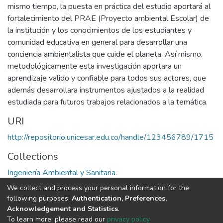
mismo tiempo, la puesta en práctica del estudio aportará al
fortalecimiento del PRAE (Proyecto ambiental Escolar) de
la institución y los conocimientos de los estudiantes y
comunidad educativa en general para desarrollar una
conciencia ambientalista que cuide el planeta. Así mismo,
metodológicamente esta investigación aportara un
aprendizaje valido y confiable para todos sus actores, que
además desarrollara instrumentos ajustados a la realidad
estudiada para futuros trabajos relacionados a la temática.
URI
http://repositorio.unicesar.edu.co/handle/123456789/1715
Collections
Ingeniería Ambiental y Sanitaria.
We collect and process your personal information for the
Full item page
following purposes:
Authentication, Preferences,
Acknowledgement and Statistics
.
To learn more, please read our
privacy policy
.