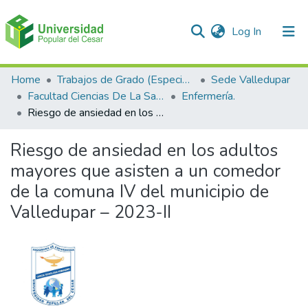
(current)
Log In
Communities & Collections
Home
Trabajos de Grado (Especializaciones y Pregrados)
Sede Valledupar
Facultad Ciencias De La Salud.
Enfermería.
All of DSpace
Riesgo de ansiedad en los adultos mayores que asisten a un comedor de la comuna IV del municipio de Valledupar – 2023-II
Statistics
Riesgo de ansiedad en los adultos
mayores que asisten a un comedor
de la comuna IV del municipio de
Valledupar – 2023-II