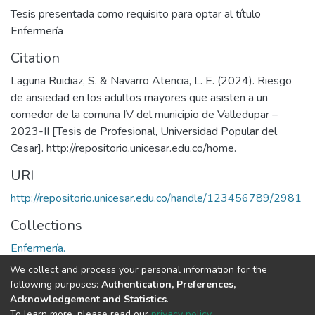
Tesis presentada como requisito para optar al título
Enfermería
Citation
Laguna Ruidiaz, S. & Navarro Atencia, L. E. (2024). Riesgo
de ansiedad en los adultos mayores que asisten a un
comedor de la comuna IV del municipio de Valledupar –
2023-II [Tesis de Profesional, Universidad Popular del
Cesar]. http://repositorio.unicesar.edu.co/home.
URI
http://repositorio.unicesar.edu.co/handle/123456789/2981
Collections
Enfermería.
We collect and process your personal information for the
Full item page
following purposes:
Authentication, Preferences,
Acknowledgement and Statistics
.
To learn more, please read our
privacy policy
.