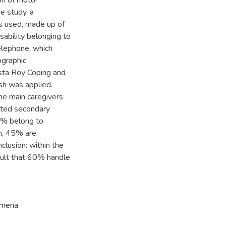
ion of motor
e study, a
as used, made up of
isability belonging to
elephone, which
ographic
ista Roy Coping and
h was applied.
he main caregivers
eted secondary
0% belong to
on, 45% are
clusion: within the
esult that 60% handle
rmería