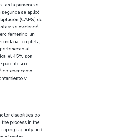
s, en la primera se
a segunda se aplicó
adaptación (CAPS) de
ntes: se evidenció
nero femenino, un
ecundaria completa,
 pertenecen al
lica, el 45% son
e parentesco.
gró obtener como
ontamiento y
otor disabilities go
o the process in the
 coping capacity and