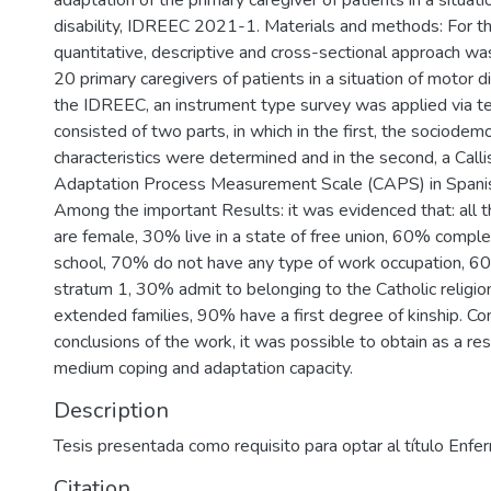
adaptation of the primary caregiver of patients in a situat
disability, IDREEC 2021-1. Materials and methods: For th
quantitative, descriptive and cross-sectional approach w
20 primary caregivers of patients in a situation of motor d
the IDREEC, an instrument type survey was applied via t
consisted of two parts, in which in the first, the sociodem
characteristics were determined and in the second, a Call
Adaptation Process Measurement Scale (CAPS) in Spanis
Among the important Results: it was evidenced that: all t
are female, 30% live in a state of free union, 60% compl
school, 70% do not have any type of work occupation, 6
stratum 1, 30% admit to belonging to the Catholic religi
extended families, 90% have a first degree of kinship. Con
conclusions of the work, it was possible to obtain as a r
medium coping and adaptation capacity.
Description
Tesis presentada como requisito para optar al título Enfe
Citation