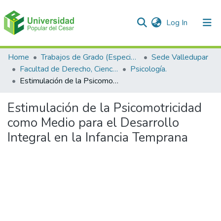
(current)
Log In
Communities & Collections
Home
Trabajos de Grado (Especializaciones y Pregrados)
Sede Valledupar
Facultad de Derecho, Ciencias Políticas y Sociales.
Psicología.
All of DSpace
Estimulación de la Psicomotricidad como Medio para el Desarrollo Integral en la Infancia Temprana
Statistics
Estimulación de la Psicomotricidad
como Medio para el Desarrollo
Integral en la Infancia Temprana