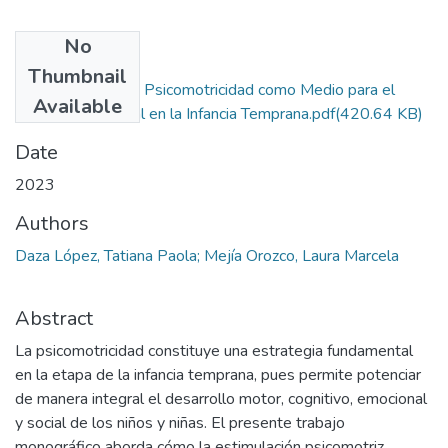
No
Files
Thumbnail
Estimulación de la Psicomotricidad como Medio para el
Available
Desarrollo Integral en la Infancia Temprana.pdf
(420.64 KB)
Date
2023
Authors
Daza López, Tatiana Paola; Mejía Orozco, Laura Marcela
Abstract
La psicomotricidad constituye una estrategia fundamental
en la etapa de la infancia temprana, pues permite potenciar
de manera integral el desarrollo motor, cognitivo, emocional
y social de los niños y niñas. El presente trabajo
monográfico aborda cómo la estimulación psicomotriz