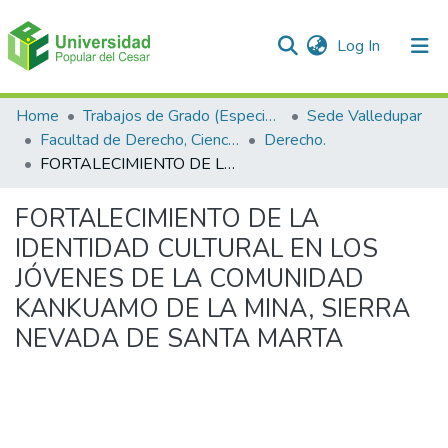
(current)
Log In
Communities & Collections
Home
Trabajos de Grado (Especializaciones y Pregrados)
Sede Valledupar
Facultad de Derecho, Ciencias Políticas y Sociales.
Derecho.
All of DSpace
FORTALECIMIENTO DE LA IDENTIDAD CULTURAL EN LOS JÓVENES DE LA COMUNIDAD KANKUAMO DE LA MINA, SIERRA NEVADA DE SANTA MARTA
Statistics
FORTALECIMIENTO DE LA
IDENTIDAD CULTURAL EN LOS
JÓVENES DE LA COMUNIDAD
KANKUAMO DE LA MINA, SIERRA
NEVADA DE SANTA MARTA