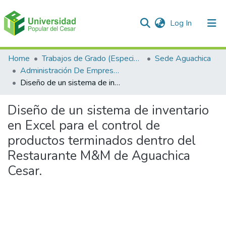
(current)
Log In
Communities & Collections
Home
Trabajos de Grado (Especializaciones y Pregrados)
Sede Aguachica
Administración De Empresas
All of DSpace
Diseño de un sistema de inventario en Excel para el control de productos terminados dentro del Restaurante M&M de Aguachica Cesar.
Statistics
Diseño de un sistema de inventario
en Excel para el control de
productos terminados dentro del
Restaurante M&M de Aguachica
Cesar.