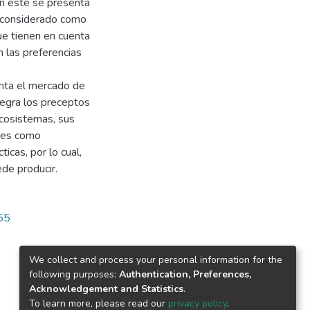
en este se presenta
r considerado como
ue tienen en cuenta
n las preferencias
nta el mercado de
tegra los preceptos
ecosistemas, sus
ales como
ticas, por lo cual,
de producir.
755
We collect and process your personal information for the
following purposes:
Authentication, Preferences,
Acknowledgement and Statistics
.
To learn more, please read our
privacy policy
.