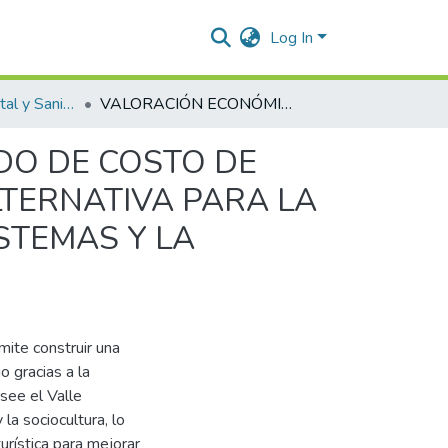
Log In
Ingeniería Ambiental y Sanitaria.
VALORACIÓN ECONÓMICA AMBIENTAL POR MÉTODO DE COSTO DE VIAJE AL VALLE ANCESTRAL KANKUAMO CÓMO ALTERNATIVA PARA LA CONSERVACIÓN Y SOSTENIBILIDAD DE LOS ECOSISTEMAS Y LA CULTURA
DO DE COSTO DE
TERNATIVA PARA LA
STEMAS Y LA
mite construir una
o gracias a la
see el Valle
la sociocultura, lo
turística para mejorar