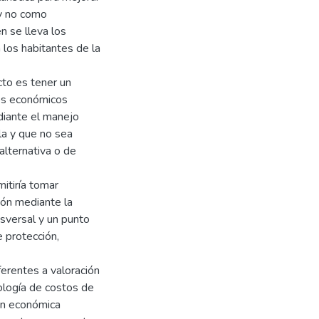
 y no como
n se lleva los
a los habitantes de la
cto es tener un
tos económicos
diante el manejo
rla y que no sea
 alternativa o de
itiría tomar
ción mediante la
nsversal y un punto
e protección,
erentes a valoración
ología de costos de
ión económica