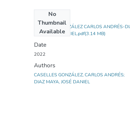
No
Files
Thumbnail
CASELLES GONZÁLEZ CARLOS ANDRÉS-DI
Available
MAYA JOSÉ DANIEL.pdf
(3.14 MB)
Date
2022
Authors
CASELLES GONZÁLEZ, CARLOS ANDRÉS;
DIAZ MAYA, JOSÉ DANIEL