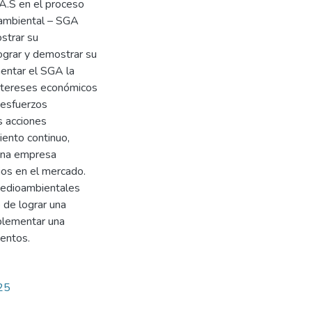
A.S en el proceso
 ambiental – SGA
strar su
lograr y demostrar su
entar el SGA la
intereses económicos
y esfuerzos
s acciones
iento continuo,
una empresa
ios en el mercado.
 medioambientales
 de lograr una
plementar una
ientos.
725