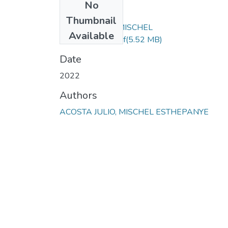
No
Files
Thumbnail
ACOSTA JULIO MISCHEL
Available
ESTHEPANYE.pdf
(5.52 MB)
Date
2022
Authors
ACOSTA JULIO, MISCHEL ESTHEPANYE