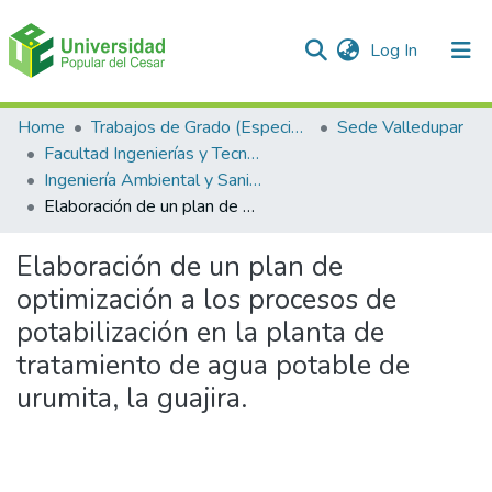
(current)
Log In
Communities & Collections
Home
Trabajos de Grado (Especializaciones y Pregrados)
Sede Valledupar
Facultad Ingenierías y Tecnologías
All of DSpace
Ingeniería Ambiental y Sanitaria.
Elaboración de un plan de optimización a los procesos de potabilización en la planta de tratamiento de agua potable de urumita, la guajira.
Statistics
Elaboración de un plan de
optimización a los procesos de
potabilización en la planta de
tratamiento de agua potable de
urumita, la guajira.