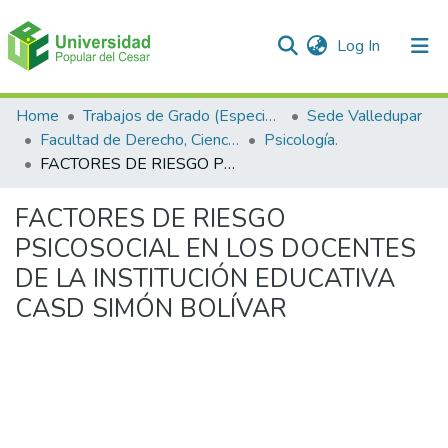
(current)
Log In
Communities & Collections
Home
Trabajos de Grado (Especializaciones y Pregrados)
Sede Valledupar
Facultad de Derecho, Ciencias Políticas y Sociales.
Psicología.
All of DSpace
FACTORES DE RIESGO PSICOSOCIAL EN LOS DOCENTES DE LA INSTITUCIÓN EDUCATIVA CASD SIMÓN BOLÍVAR
Statistics
FACTORES DE RIESGO
PSICOSOCIAL EN LOS DOCENTES
DE LA INSTITUCIÓN EDUCATIVA
CASD SIMÓN BOLÍVAR