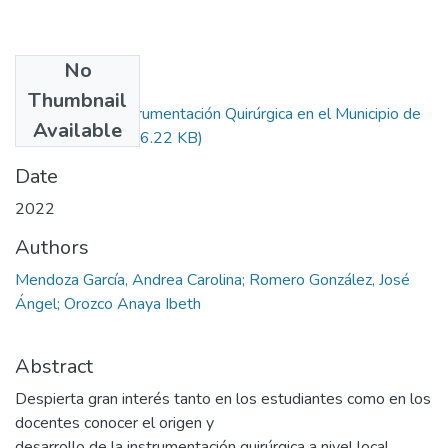
No
Files
Thumbnail
Historia de la Instrumentación Quirúrgica en el Municipio de
Available
Valledupar.docx
(16.22 KB)
Date
2022
Authors
Mendoza García, Andrea Carolina; Romero González, José
Ángel; Orozco Anaya Ibeth
Abstract
Despierta gran interés tanto en los estudiantes como en los
docentes conocer el origen y
desarrollo de la instrumentación quirúrgica a nivel local,