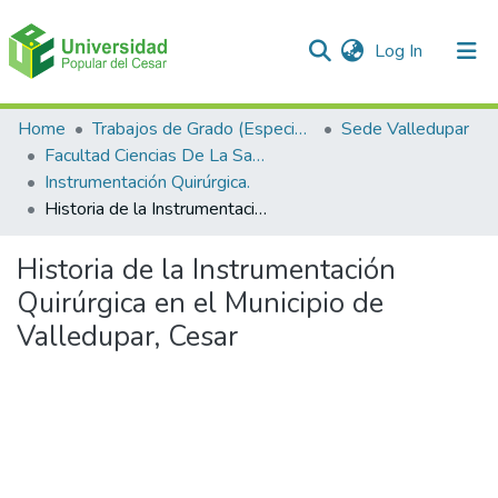
(current)
Log In
Communities & Collections
Home
Trabajos de Grado (Especializaciones y Pregrados)
Sede Valledupar
Facultad Ciencias De La Salud.
All of DSpace
Instrumentación Quirúrgica.
Historia de la Instrumentación Quirúrgica en el Municipio de Valledupar, Cesar
Statistics
Historia de la Instrumentación
Quirúrgica en el Municipio de
Valledupar, Cesar